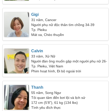
Gigi
31 năm, Cancer
Người phụ nữ độc thân tìm chồng 34-39
Tp. Pleiku
Mát xa, Chèo thuyền
Calvin
33 năm, Xử Nữ
Người đàn ông muốn gặp một người phụ nữ 26-
31
Tp. Pleiku, Việt Nam
Phim hoạt hình, Đi bộ ngoài trời
Thanh
55 năm, Song Ngư
Tôi quan tâm đến bơi lội và lịch sử
172 cm (5'8"), 61 kg (134 lbs)
Tình yêu đích thực