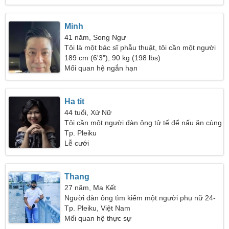
Minh
41 năm, Song Ngư
Tôi là một bác sĩ phẫu thuật, tôi cần một người
phụ nữ khác thường
189 cm (6'3"), 90 kg (198 lbs)
Mối quan hệ ngắn hạn
Ha tit
44 tuổi, Xử Nữ
Tôi cần một người đàn ông tử tế để nấu ăn cùng
nhau
Tp. Pleiku
Lễ cưới
Thang
27 năm, Ma Kết
Người đàn ông tìm kiếm một người phụ nữ 24-
30
Tp. Pleiku, Việt Nam
Mối quan hệ thực sự