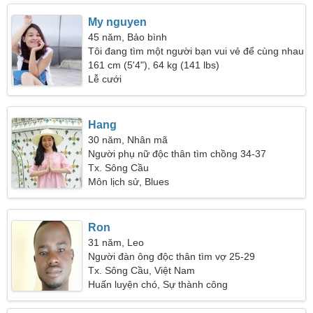
My nguyen
45 năm, Bảo bình
Tôi đang tìm một người bạn vui vẻ để cùng nhau
đi du lịch
161 cm (5'4"), 64 kg (141 lbs)
Lễ cưới
Hang
30 năm, Nhân mã
Người phụ nữ độc thân tìm chồng 34-37
Tx. Sông Cầu
Môn lịch sử, Blues
Ron
31 năm, Leo
Người đàn ông độc thân tìm vợ 25-29
Tx. Sông Cầu, Việt Nam
Huấn luyện chó, Sự thành công