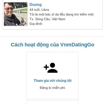
Duong
44 tuổi, Libra
Tôi là một bác sĩ da liễu đang tìm kiếm một
người phụ nữ tử tế
Tx. Sông Cầu, Việt Nam
Gia đình
Cách hoạt động của VnmDatingGo
Tham gia với chúng tôi
Đăng kí miễn phí