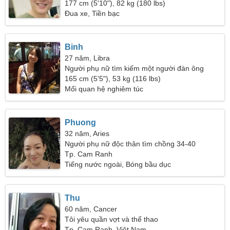
29
177 cm (5'10"), 82 kg (180 lbs)
Đua xe, Tiền bạc
Binh
27 năm, Libra
Người phụ nữ tìm kiếm một người đàn ông
165 cm (5'5"), 53 kg (116 lbs)
Mối quan hệ nghiêm túc
Phuong
32 năm, Aries
Người phụ nữ độc thân tìm chồng 34-40
Tp. Cam Ranh
Tiếng nước ngoài, Bóng bầu dục
Thu
60 năm, Cancer
Tôi yêu quần vợt và thể thao
Tp. Cam Ranh, Việt Nam