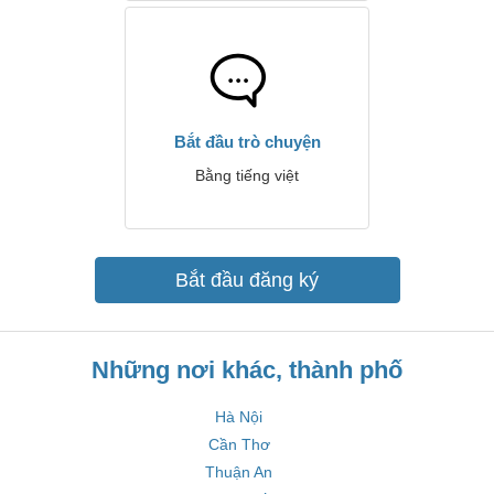
Bắt đầu trò chuyện
Bằng tiếng việt
Bắt đầu đăng ký
Những nơi khác, thành phố
Hà Nội
Cần Thơ
Thuận An