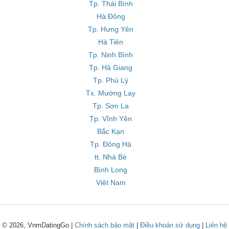
Tp. Thái Bình
Hà Đông
Tp. Hưng Yên
Hà Tiên
Tp. Ninh Bình
Tp. Hà Giang
Tp. Phủ Lý
Tx. Mường Lay
Tp. Sơn La
Tp. Vĩnh Yên
Bắc Kạn
Tp. Đông Hà
tt. Nhà Bè
Bình Long
Việt Nam
© 2026, VnmDatingGo |
Chính sách bảo mật
|
Điều khoản sử dụng
|
Liên hệ