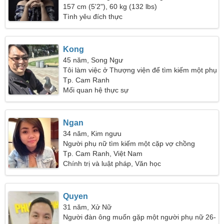
157 cm (5'2"), 60 kg (132 lbs)
Tình yêu đích thực
Kong
45 năm, Song Ngư
Tôi làm việc ở Thượng viện để tìm kiếm một phụ
nữ ngoạn mục
Tp. Cam Ranh
Mối quan hệ thực sự
Ngan
34 năm, Kim ngưu
Người phụ nữ tìm kiếm một cặp vợ chồng
Tp. Cam Ranh, Việt Nam
Chính trị và luật pháp, Văn học
Quyen
31 năm, Xử Nữ
Người đàn ông muốn gặp một người phụ nữ 26-