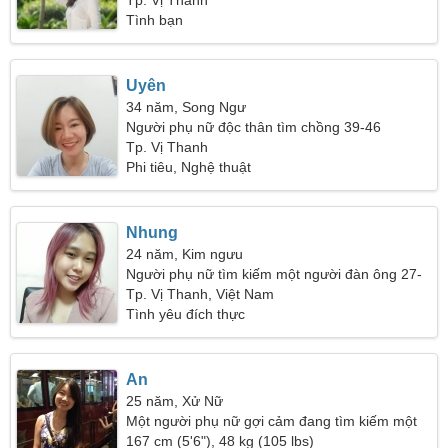
Tp. Vị Thanh
Tình bạn
Uyên
34 năm, Song Ngư
Người phụ nữ độc thân tìm chồng 39-46
Tp. Vị Thanh
Phi tiêu, Nghệ thuật
Nhung
24 năm, Kim ngưu
Người phụ nữ tìm kiếm một người đàn ông 27-
33
Tp. Vị Thanh, Việt Nam
Tình yêu đích thực
An
25 năm, Xử Nữ
Một người phụ nữ gợi cảm đang tìm kiếm một
mối quan hệ yêu đương
167 cm (5'6"), 48 kg (105 lbs)