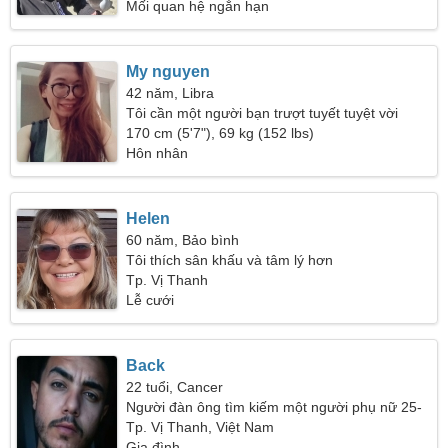
Mối quan hệ ngắn hạn
My nguyen
42 năm, Libra
Tôi cần một người bạn trượt tuyết tuyệt vời
170 cm (5'7"), 69 kg (152 lbs)
Hôn nhân
Helen
60 năm, Bảo bình
Tôi thích sân khấu và tâm lý hơn
Tp. Vị Thanh
Lễ cưới
Back
22 tuổi, Cancer
Người đàn ông tìm kiếm một người phụ nữ 25-
30
Tp. Vị Thanh, Việt Nam
Gia đình