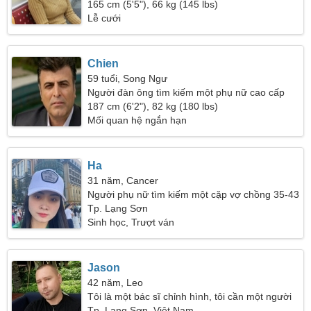
165 cm (5'5"), 66 kg (145 lbs)
Lễ cưới
Chien
59 tuổi, Song Ngư
Người đàn ông tìm kiếm một phụ nữ cao cấp
187 cm (6'2"), 82 kg (180 lbs)
Mối quan hệ ngắn hạn
Ha
31 năm, Cancer
Người phụ nữ tìm kiếm một cặp vợ chồng 35-43
Tp. Lạng Sơn
Sinh học, Trượt ván
Jason
42 năm, Leo
Tôi là một bác sĩ chỉnh hình, tôi cần một người
phụ nữ hoàn hảo
Tp. Lạng Sơn, Việt Nam